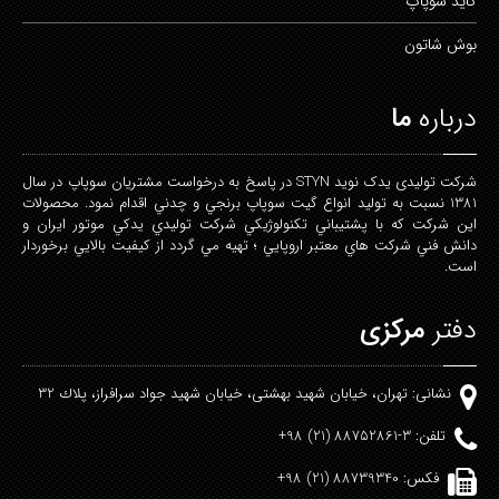
گايد
سوپاپ
بوش
شاتون
درباره
ما
شركت توليدی يدک نويد STYN در پاسخ به درخواست مشتريان سوپاپ در سال
1381 نسبت به توليد انواع گيت سوپاپ برنجي و چدني اقدام نمود. محصولات
اين شركت كه با پشتيباني تكنولوژيكي شركت توليدي يدكي موتور ايران و
دانش فني شركت هاي معتبر اروپايي ؛ تهيه مي گردد از كيفيت بالايي برخوردار
است.
دفتر
مرکزی
نشانی: تهران، خيابان شهيد بهشتی، خيابان شهيد جواد سرافراز، پلاك 32
تلفن: 3-88752861 (21) 98+
فکس: 88739340 (21) 98+